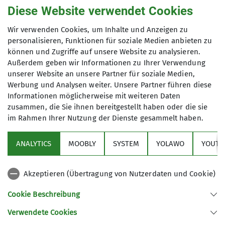
Diese Website verwendet Cookies
genutzt werden. Mir ist bekannt, dass ich
meine Einwilligung jederzeit wiederrufen
Wir verwenden Cookies, um Inhalte und Anzeigen zu
kann. *
personalisieren, Funktionen für soziale Medien anbieten zu
können und Zugriffe auf unsere Website zu analysieren.
Mit (*) markierte Felder
Außerdem geben wir Informationen zu Ihrer Verwendung
Absenden
unserer Website an unsere Partner für soziale Medien,
sind Pflichtfelder
Werbung und Analysen weiter. Unsere Partner führen diese
Informationen möglicherweise mit weiteren Daten
zusammen, die Sie ihnen bereitgestellt haben oder die sie
im Rahmen Ihrer Nutzung der Dienste gesammelt haben.
Sektion
ANALYTICS
MOOBLY
SYSTEM
YOLAWO
YOUTU
Alpenverein
Akzeptieren (Übertragung von Nutzerdaten und Cookie)
Service
Cookie Beschreibung
Verwendete Cookies
Sektion Duisburg des Deutschen Alpenvereins e.V.