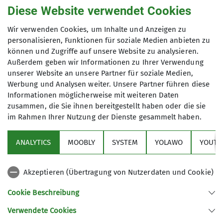
Diese Website verwendet Cookies
genutzt werden. Mir ist bekannt, dass ich
meine Einwilligung jederzeit wiederrufen
Wir verwenden Cookies, um Inhalte und Anzeigen zu
kann. *
personalisieren, Funktionen für soziale Medien anbieten zu
können und Zugriffe auf unsere Website zu analysieren.
Mit (*) markierte Felder
Außerdem geben wir Informationen zu Ihrer Verwendung
Absenden
unserer Website an unsere Partner für soziale Medien,
sind Pflichtfelder
Werbung und Analysen weiter. Unsere Partner führen diese
Informationen möglicherweise mit weiteren Daten
zusammen, die Sie ihnen bereitgestellt haben oder die sie
im Rahmen Ihrer Nutzung der Dienste gesammelt haben.
Sektion
ANALYTICS
MOOBLY
SYSTEM
YOLAWO
YOUTU
Alpenverein
Akzeptieren (Übertragung von Nutzerdaten und Cookie)
Service
Cookie Beschreibung
Verwendete Cookies
Sektion Duisburg des Deutschen Alpenvereins e.V.