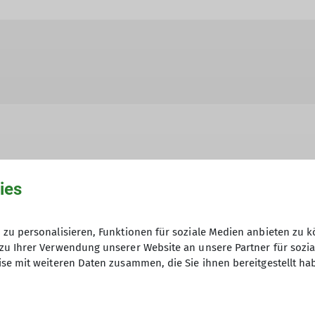
hme der Datenschutzerklärung *
ies
en, dass meine in das Kontaktformular eingegebenen 
zu personalisieren, Funktionen für soziale Medien anbieten zu k
t und genutzt werden. Mir ist bekannt, dass ich meine
zu Ihrer Verwendung unserer Website an unsere Partner für sozi
se mit weiteren Daten zusammen, die Sie ihnen bereitgestellt ha