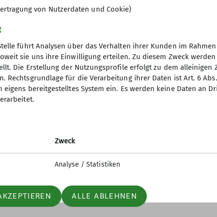
ertragung von Nutzerdaten und Cookie)
g
Stelle führt Analysen über das Verhalten ihrer Kunden im Rahmen
oweit sie uns ihre Einwilligung erteilen. Zu diesem Zweck werde
llt. Die Erstellung der Nutzungsprofile erfolgt zu dem alleinigen 
nverein
Service
. Rechtsgrundlage für die Verarbeitung ihrer Daten ist Art. 6 Abs. 
n eigens bereitgestelltes System ein. Es werden keine Daten an D
ptverband
Alpenvereinaktiv
erarbeitet.
desverband NRW
Bergwetter
p
Tauernhöhenweg
mit Club
Zweck
uptverband
ndesverband NRW
Analyse / Statistiken
icherung
AKZEPTIEREN
ALLE ABLEHNEN