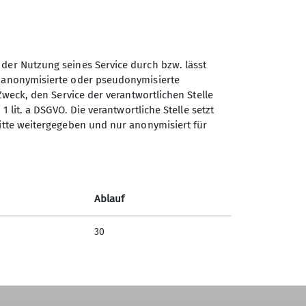
Absenden
 der Nutzung seines Service durch bzw. lässt
n anonymisierte oder pseudonymisierte
Sektion Duisburg des
Zweck, den Service der verantwortlichen Stelle
Deutschen Alpenvereins e.V.
1 lit. a DSGVO. Die verantwortliche Stelle setzt
ritte weitergegeben und nur anonymisiert für
Lösorter Straße 115
47137 Duisburg
Telefon +49203428120
Ablauf
Kontakt
30