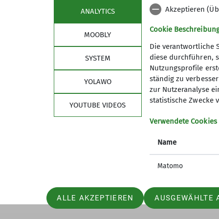
Akzeptieren (Üb
ANALYTICS
Cookie Beschreibun
MOOBLY
Die verantwortliche 
diese durchführen, s
SYSTEM
Nutzungsprofile erste
Sektion
Alpe
ständig zu verbessern
YOLAWO
zur Nutzeranalyse ei
Geschäftsstelle
DAV Hau
statistische Zwecke v
YOUTUBE VIDEOS
Mitglied werden
DAV Lan
Satzung
DAV-Sho
Verwendete Cookies
Leitbild
DAV Sum
Name
FAQ
JDAV Ha
JDAV La
Matomo
DAV Vers
ALLE AKZEPTIEREN
AUSGEWÄHLTE 