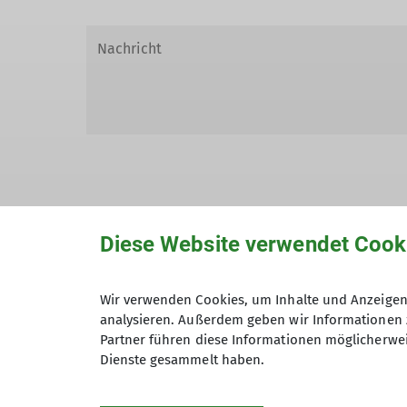
Hiermit bestätige ich die Kenntnisna
Diese Website verwendet Cook
Hiermit erkläre ich mich einverstand
Wir verwenden Cookies, um Inhalte und Anzeigen 
Zweck der Kontaktaufnahme verarbeite
analysieren. Außerdem geben wir Informationen 
Partner führen diese Informationen möglicherwei
*
Dienste gesammelt haben.
Mit (*) markierte Felder sind Pflichtfelder