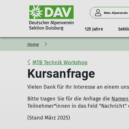
Mein.Alpenverein
125 Jahre
Sekti
Home
Bergsteigen und Hochtouren
Neuigkeiten aus der Jugend
Kursprogramm
Aktuelles
Sektionsheft "Der Bergfreund"
Informationen
Duisburger Eifelhütte
Ehrenamt
Tourenprogramm
Interessensgrup
Kinder- und
Klett
Gesc
Alpine Wandergruppe
Facebook
Mitfahrgelegenheit
KulTourgruppe
Büche
MTB Technik Workshop
Hochtourengruppe
Instagram
Multibergsportgruppe
Vera
Kursanfrage
Vorträge
Naturschutzreferat
4ALL
Vielen Dank für Ihr Interesse an einem un
Bitte tragen Sie für die Anfrage die
Namen, 
Teilnehmer*innen in das Feld "Nachricht" 
(Stand März 2025)