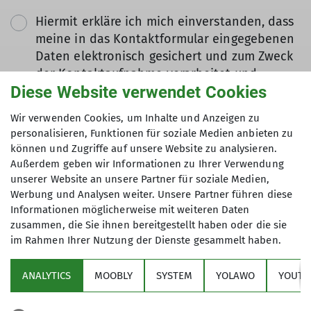
Hiermit erkläre ich mich einverstanden, dass
meine in das Kontaktformular eingegebenen
Daten elektronisch gesichert und zum Zweck
der Kontaktaufnahme verarbeitet und
Diese Website verwendet Cookies
genutzt werden. Mir ist bekannt, dass ich
meine Einwilligung jederzeit wiederrufen
Wir verwenden Cookies, um Inhalte und Anzeigen zu
kann. *
personalisieren, Funktionen für soziale Medien anbieten zu
können und Zugriffe auf unsere Website zu analysieren.
Mit (*) markierte Felder
Außerdem geben wir Informationen zu Ihrer Verwendung
Absenden
unserer Website an unsere Partner für soziale Medien,
sind Pflichtfelder
Werbung und Analysen weiter. Unsere Partner führen diese
Informationen möglicherweise mit weiteren Daten
zusammen, die Sie ihnen bereitgestellt haben oder die sie
im Rahmen Ihrer Nutzung der Dienste gesammelt haben.
Sektion
ANALYTICS
MOOBLY
SYSTEM
YOLAWO
YOUTU
Alpenverein