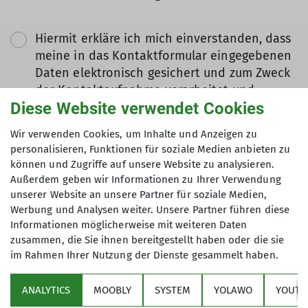
Hiermit erkläre ich mich einverstanden, dass
meine in das Kontaktformular eingegebenen
Daten elektronisch gesichert und zum Zweck
der Kontaktaufnahme verarbeitet und
Diese Website verwendet Cookies
genutzt werden. Mir ist bekannt, dass ich
meine Einwilligung jederzeit wiederrufen
Wir verwenden Cookies, um Inhalte und Anzeigen zu
kann. *
personalisieren, Funktionen für soziale Medien anbieten zu
können und Zugriffe auf unsere Website zu analysieren.
Mit (*) markierte Felder
Außerdem geben wir Informationen zu Ihrer Verwendung
Absenden
unserer Website an unsere Partner für soziale Medien,
sind Pflichtfelder
Werbung und Analysen weiter. Unsere Partner führen diese
Informationen möglicherweise mit weiteren Daten
zusammen, die Sie ihnen bereitgestellt haben oder die sie
im Rahmen Ihrer Nutzung der Dienste gesammelt haben.
Sektion
ANALYTICS
MOOBLY
SYSTEM
YOLAWO
YOUTU
Alpenverein