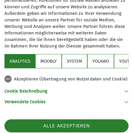
personalisieren, Funktionen für soziale Medien anbieten zu
können und Zugriffe auf unsere Website zu analysieren.
Mit (*) markierte Felder
Außerdem geben wir Informationen zu Ihrer Verwendung
Absenden
unserer Website an unsere Partner für soziale Medien,
sind Pflichtfelder
Werbung und Analysen weiter. Unsere Partner führen diese
Informationen möglicherweise mit weiteren Daten
zusammen, die Sie ihnen bereitgestellt haben oder die sie
im Rahmen Ihrer Nutzung der Dienste gesammelt haben.
Sektion
ANALYTICS
MOOBLY
SYSTEM
YOLAWO
YOUTU
Alpenverein
Akzeptieren (Übertragung von Nutzerdaten und Cookie)
Service
Cookie Beschreibung
Verwendete Cookies
Sektion Duisburg des Deutschen Alpenvereins e.V.
Lösorter Straße 115
47137 Duisburg
Telefon +49203428120
ALLE AKZEPTIEREN