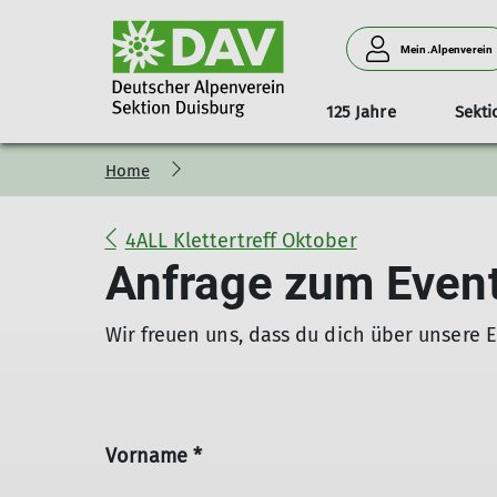
Mein.Alpenverein
125 Jahre
Sekti
Home
Bergsteigen und Hochtouren
Neuigkeiten aus der Jugend
Kursprogramm
Aktuelles
Sektionsheft "Der Bergfreund"
Informationen
Duisburger Eifelhütte
Ehrenamt
Tourenprogramm
Interessensgrup
Kinder- und
Klett
Gesc
Alpine Wandergruppe
Facebook
Mitfahrgelegenheit
KulTourgruppe
Büche
4ALL Klettertreff Oktober
Hochtourengruppe
Instagram
Multibergsportgruppe
Vera
Anfrage zum Even
Vorträge
Naturschutzreferat
4ALL
Wir freuen uns, dass du dich über unsere 
Vorname *