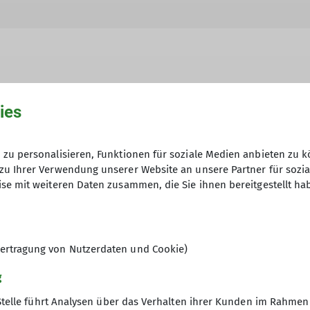
hme der Datenschutzerklärung *
ies
en, dass meine in das Kontaktformular eingegebenen 
zu personalisieren, Funktionen für soziale Medien anbieten zu k
t und genutzt werden. Mir ist bekannt, dass ich meine
zu Ihrer Verwendung unserer Website an unsere Partner für sozi
se mit weiteren Daten zusammen, die Sie ihnen bereitgestellt ha
ertragung von Nutzerdaten und Cookie)
g
Stelle führt Analysen über das Verhalten ihrer Kunden im Rahmen