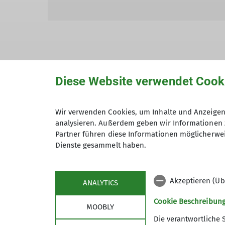
Hiermit bestätige ich die Kenntnisna
Diese Website verwendet Cook
Hiermit erkläre ich mich einverstand
Wir verwenden Cookies, um Inhalte und Anzeigen 
Zweck der Kontaktaufnahme verarbeite
analysieren. Außerdem geben wir Informationen 
Partner führen diese Informationen möglicherwei
*
Dienste gesammelt haben.
Mit (*) markierte Felder sind Pflichtfelder
Akzeptieren (Üb
ANALYTICS
Cookie Beschreibun
MOOBLY
Die verantwortliche 