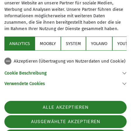
unserer Website an unsere Partner für soziale Medien,
Werbung und Analysen weiter. Unsere Partner führen diese
Informationen möglicherweise mit weiteren Daten
zusammen, die Sie ihnen bereitgestellt haben oder die sie
im Rahmen Ihrer Nutzung der Dienste gesammelt haben.
Sektion
ANALYTICS
MOOBLY
SYSTEM
YOLAWO
YOUTU
Alpenverein
Akzeptieren (Übertragung von Nutzerdaten und Cookie)
Service
Cookie Beschreibung
Verwendete Cookies
Sektion Duisburg des Deutschen Alpenvereins e.V.
Lösorter Straße 115
47137 Duisburg
Telefon +49203428120
ALLE AKZEPTIEREN
Kontakt
AUSGEWÄHLTE AKZEPTIEREN