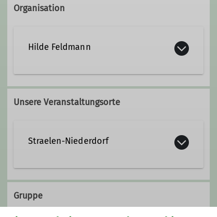
Organisation
Hilde Feldmann
Unsere Veranstaltungsorte
Straelen-Niederdorf
https://www.nabu-
kleve.de/projekte/das-
Gruppe
naturschutzgebiet-hangmoor-
damerbruch/