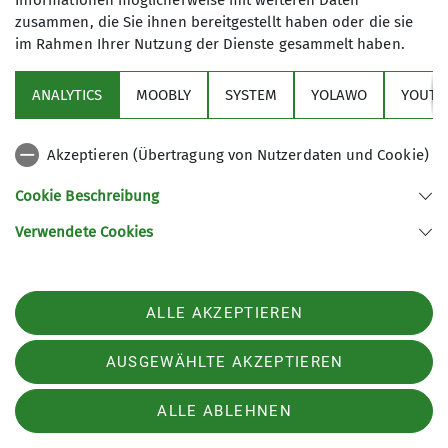
Informationen möglicherweise mit weiteren Daten
zusammen, die Sie ihnen bereitgestellt haben oder die sie
im Rahmen Ihrer Nutzung der Dienste gesammelt haben.
Sektion
ANALYTICS
MOOBLY
SYSTEM
YOLAWO
YOUTU
Alpenverein
Akzeptieren (Übertragung von Nutzerdaten und Cookie)
Service
Cookie Beschreibung
Verwendete Cookies
Sektion Duisburg des Deutschen Alpenvereins e.V.
Lösorter Straße 115
47137 Duisburg
Telefon +49203428120
ALLE AKZEPTIEREN
Kontakt
AUSGEWÄHLTE AKZEPTIEREN
Kontakt
AGB
Datenschutz
Datenschutz-Einstellungen
ALLE ABLEHNEN
Impressum