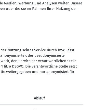
ale Medien, Werbung und Analysen weiter. Unsere
ben oder die sie im Rahmen Ihrer Nutzung der
 der Nutzung seines Service durch bzw. lässt
n anonymisierte oder pseudonymisierte
Sektion Duisburg des
Zweck, den Service der verantwortlichen Stelle
Deutschen Alpenvereins e.V.
1 lit. a DSGVO. Die verantwortliche Stelle setzt
ritte weitergegeben und nur anonymisiert für
Lösorter Straße 115
47137 Duisburg
Telefon +49203428120
Ablauf
Kontakt