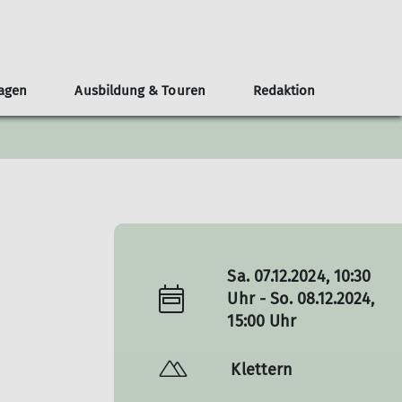
lagen
Ausbildung & Touren
Redaktion
eirat
chten
n und Gruppen
bildungsteam
eranstaltungen
Leistungssport
Nordparkhütte im LAPADU
Öffentlichkeit und Klimaschutz
Mitgestalten
MTB-Gruppe
Teilnahmebedingungen
Redaktionsteam
Topos
Skigruppe
Service
chichten
Leistungstraining
Wettkampfgruppe
Neuigkeiten
Sa. 07.12.2024, 10:30
Uhr - So. 08.12.2024,
15:00 Uhr
Klettern