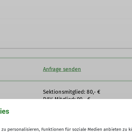
Mülheim an der Ruhr
Anfrage senden
Sektionsmitglied: 80,- €
DAV-Mitglied: 90,- €
Nichtmitglied: 110,- €
ies
Hallenkurse zuzüglich Eintritt
zu personalisieren, Funktionen für soziale Medien anbieten zu k