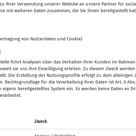
zu Ihrer Verwendung unserer Website an unsere Partner für sozi
8
se mit weiteren Daten zusammen, die Sie ihnen bereitgestellt ha
ertragung von Nutzerdaten und Cookie)
g
Stelle führt Analysen über das Verhalten ihrer Kunden im Rahmen
oweit sie uns ihre Einwilligung erteilen. Zu diesem Zweck werde
llt. Die Erstellung der Nutzungsprofile erfolgt zu dem alleinigen 
nverein
Service
. Rechtsgrundlage für die Verarbeitung ihrer Daten ist Art. 6 Abs. 
n eigens bereitgestelltes System ein. Es werden keine Daten an D
ptverband
Alpenvereinaktiv
erarbeitet.
desverband NRW
Bergwetter
p
Tauernhöhenweg
mit Club
Zweck
uptverband
ndesverband NRW