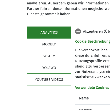
analysieren. Außerdem geben wir Informationen 
Maximale Teilnehmeranzahl
Partner führen diese Informationen möglicherwei
Dienste gesammelt haben.
Akzeptieren (Üb
ANALYTICS
Cookie Beschreibun
MOOBLY
Die verantwortliche 
diese durchführen, s
SYSTEM
Nutzungsprofile erste
Sektion
Alpe
ständig zu verbessern
YOLAWO
zur Nutzeranalyse ei
Geschäftsstelle
DAV Hau
statistische Zwecke v
YOUTUBE VIDEOS
Mitglied werden
DAV Lan
Satzung
DAV-Sho
Verwendete Cookies
Leitbild
DAV Sum
Name
FAQ
JDAV Ha
JDAV La