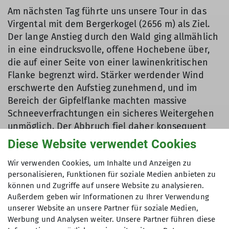
Am nächsten Tag führte uns unsere Tour in das
Virgental mit dem Bergerkogel (2656 m) als Ziel.
Der lange Anstieg durch den Wald ging allmählich
in eine eindrucksvolle, offene Hochebene über,
die auf einer Seite von einer lawinenkritischen
Flanke begrenzt wird. Stärker werdender Wind
erschwerte den Aufstieg zunehmend, und im
Bereich der Gipfelflanke machten massive
Schneeverfrachtungen ein sicheres Weitergehen
unmöglich. Der Abbruch fiel daher konsequent
und richtig aus. Die Abfahrt entschädigte jedoch:
Diese Website verwendet Cookies
Auf der Hochebene erwartete uns feiner
Wir verwenden Cookies, um Inhalte und Anzeigen zu
Pulverschnee, und im Wald sorgten enge,
personalisieren, Funktionen für soziale Medien anbieten zu
spielerische Schwünge zwischen den Bäumen für
können und Zugriffe auf unsere Website zu analysieren.
viel Fahrspaß. Auch ohne Gipfelerfolg blieb diese
Außerdem geben wir Informationen zu Ihrer Verwendung
landschaftlich reizvolle Tour in bester Erinnerung.
unserer Website an unsere Partner für soziale Medien,
Werbung und Analysen weiter. Unsere Partner führen diese
Der dritte Tag brachte anhaltenden Schneefall