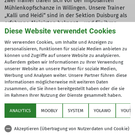
zwei Trainer trafen sich vor der imposanten
Mühlenkopfschanze in Willingen. Unsere Trainer
„Kalli und Heidi“ sind in der Sektion Duisburg als
erfahrene Alpinisten bekannt – und für ihren
Diese Website verwendet Cookies
Humor. Aber das Letztere merkten wir erst
später...
Wir verwenden Cookies, um Inhalte und Anzeigen zu
personalisieren, Funktionen für soziale Medien anbieten zu
Der Blick auf die riesige Sprungschanze ließ uns
können und Zugriffe auf unsere Website zu analysieren.
ehrfürchtig schlucken – da sollten WIR rauf?! Aber
Außerdem geben wir Informationen zu Ihrer Verwendung
gut, Steigeisen geschnürt, Pickel gezückt und los
unserer Website an unsere Partner für soziale Medien,
ging's! Erstmal stand das sichere Gehen auf dem
Werbung und Analysen weiter. Unsere Partner führen diese
Programm: vorwärts, rückwärts, seitwärts – fast
Informationen möglicherweise mit weiteren Daten
wie eine Schneeversion von „Let's Dance“. Und
zusammen, die Sie ihnen bereitgestellt haben oder die sie
damit nicht genug. Zur Steigerung gab es das
im Rahmen Ihrer Nutzung der Dienste gesammelt haben.
Ganze unter Einsatz des Pickels auch noch am ca.
35° steilen Aufsprunghang.
ANALYTICS
MOOBLY
SYSTEM
YOLAWO
YOUTU
Gerade als wir dachten, jetzt hätten wir alles
Akzeptieren (Übertragung von Nutzerdaten und Cookie)
gemeistert, kam Heidi mit einer neuen Ansage um