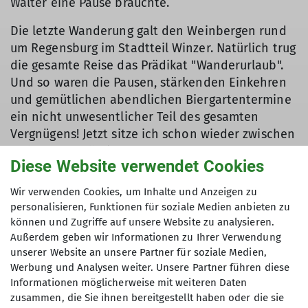
Walter eine Pause brauchte.
Die letzte Wanderung galt den Weinbergen rund
um Regensburg im Stadtteil Winzer. Natürlich trug
die gesamte Reise das Prädikat "Wanderurlaub".
Und so waren die Pausen, stärkenden Einkehren
und gemütlichen abendlichen Biergartentermine
ein nicht unwesentlicher Teil des gesamten
Vergnügens! Jetzt sitze ich schon wieder zwischen
Walters Modell-Eisenbahnen, zehre von den
Diese Website verwendet Cookies
schönen Erinnerungen und freue mich auf die
nächste Wanderreise mit der Alpin-
Wir verwenden Cookies, um Inhalte und Anzeigen zu
Wandergruppe!
personalisieren, Funktionen für soziale Medien anbieten zu
können und Zugriffe auf unsere Website zu analysieren.
Beste Grüße, Euer Fritz!
Außerdem geben wir Informationen zu Ihrer Verwendung
unserer Website an unsere Partner für soziale Medien,
Werbung und Analysen weiter. Unsere Partner führen diese
Informationen möglicherweise mit weiteren Daten
zusammen, die Sie ihnen bereitgestellt haben oder die sie