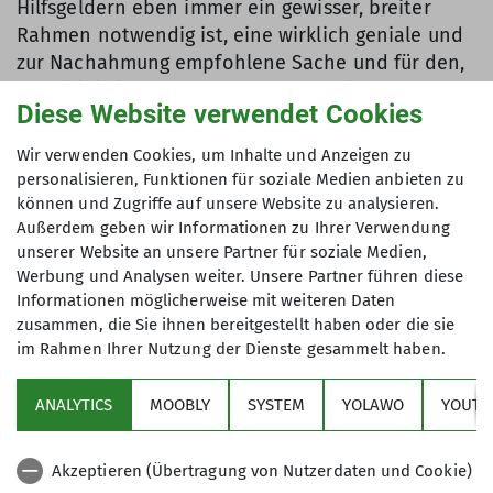
Hilfsgeldern eben immer ein gewisser, breiter
Rahmen notwendig ist, eine wirklich geniale und
zur Nachahmung empfohlene Sache und für den,
der fleißig in unserer MTB-Gruppe mitradelt, auch
Diese Website verwendet Cookies
eine beherrschbare Herausforderung an das
notwendige Können und die Kondition.
Wir verwenden Cookies, um Inhalte und Anzeigen zu
personalisieren, Funktionen für soziale Medien anbieten zu
Kette rechts
können und Zugriffe auf unsere Website zu analysieren.
Oliver
Außerdem geben wir Informationen zu Ihrer Verwendung
unserer Website an unsere Partner für soziale Medien,
Werbung und Analysen weiter. Unsere Partner führen diese
Informationen möglicherweise mit weiteren Daten
zusammen, die Sie ihnen bereitgestellt haben oder die sie
im Rahmen Ihrer Nutzung der Dienste gesammelt haben.
Sektion
ANALYTICS
MOOBLY
SYSTEM
YOLAWO
YOUTU
Alpenverein
Akzeptieren (Übertragung von Nutzerdaten und Cookie)
Service