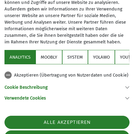
9€ / Nacht
können und Zugriffe auf unsere Website zu analysieren.
aus Mitgliedern mit den
Außerdem geben wir Informationen zu Ihrer Verwendung
unterschiedlichsten Vorerfahrungen:
unserer Website an unsere Partner für soziale Medien,
So gibt es Mitglieder, die bisher
Werbung und Analysen weiter. Unsere Partner führen diese
lediglich in Hallen oder im
Informationen möglicherweise mit weiteren Daten
Landschaftspark geklettert sind, aber
zusammen, die Sie ihnen bereitgestellt haben oder die sie
im Rahmen Ihrer Nutzung der Dienste gesammelt haben.
auch Bergsteiger, die bereits viele
Sektion
leichte Hochtouren gemacht haben,
ANALYTICS
MOOBLY
SYSTEM
YOLAWO
YOUTU
aber auch solche, die bereits
Alpenverein
schwierige oder extreme Alpentouren
gemeistert haben. Die Gruppe setzt
Akzeptieren (Übertragung von Nutzerdaten und Cookie)
Service
sich generationenübergreifend aus
Cookie Beschreibung
jungen (U25) und älteren (Ü60) DAV-
Mitgliedern zusammen. Allen
Verwendete Cookies
Sektion Duisburg des Deutschen Alpenvereins e.V.
gemeinsam ist die Liebe zu den Alpen
und die Liebe zu gemeinsamen
Lösorter Straße 115
47137 Duisburg
Unternehmungen.
Telefon +49203428120
ALLE AKZEPTIEREN
Auf unseren bisherigen Treffen wurde
vereinbart, dass wir uns regelmäßig, in
Kontakt