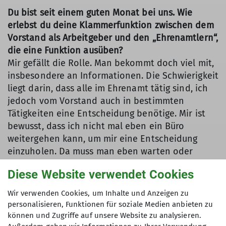
Du bist seit einem guten Monat bei uns. Wie
erlebst du deine Klammerfunktion zwischen dem
Vorstand als Arbeitgeber und den „Ehrenamtlern“,
die eine Funktion ausüben?
Mir gefällt die Rolle. Man bekommt doch viel mit,
insbesondere an Informationen. Die Schwierigkeit
liegt darin, dass alle im Ehrenamt tätig sind, ich
jedoch vom Vorstand auch in bestimmten
Tätigkeiten eine Entscheidung benötige. Mir ist
bewusst, dass ich nicht mal eben ein Büro
weitergehen kann, um mir eine Entscheidung
einzuholen. Da muss man eben warten oder
selbst nachhaken. Dies ist die herausfordernde
Diese Website verwendet Cookies
Seite des Ganzen, besonders weil ich nicht mit
einer Vollmacht oder Prokura ausgestattet bin. In
Wir verwenden Cookies, um Inhalte und Anzeigen zu
dieser Hinsicht wird sich mit der Zeit bestimmt
personalisieren, Funktionen für soziale Medien anbieten zu
herausstellen, in welchen Bereichen ich
können und Zugriffe auf unsere Website zu analysieren.