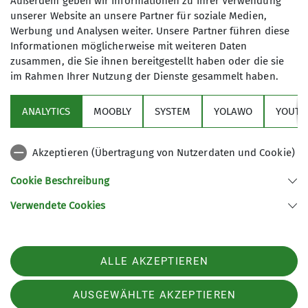
eigenständiger handeln kann. Aufgrund meines
Außerdem geben wir Informationen zu Ihrer Verwendung
unserer Website an unsere Partner für soziale Medien,
bisherigen Engagements hoffe ich, mir eine
Werbung und Analysen weiter. Unsere Partner führen diese
gewisse Gelassenheit in diesen Fragen angeeignet
Informationen möglicherweise mit weiteren Daten
zu haben.
zusammen, die Sie ihnen bereitgestellt haben oder die sie
im Rahmen Ihrer Nutzung der Dienste gesammelt haben.
Aus Lars‘ Erfahrung bei den Pfadfindern
ANALYTICS
MOOBLY
SYSTEM
YOLAWO
YOUTU
entwickelte sich ein wertvolles Gespräch über
den wichtigen Balanceakt zwischen
Verbindlichkeiten, die man einerseits einfordert,
Akzeptieren (Übertragung von Nutzerdaten und Cookie)
und andererseits jemanden im Ehrenamt nicht zu
Cookie Beschreibung
überfordern.
Lars kommt ohne Umschweife auf Möglichkeiten,
Verwendete Cookies
Prozesse im Verein zu vereinfachen und zu
digitalisieren, die nicht nur innerhalb der
Geschäftsstelle eine Erleichterung bringen,
ALLE AKZEPTIEREN
sondern auch für den „Ehrenamtler“ spürbar sind.
Dies hätte er bereits mit Vincent so vereinbart.
AUSGEWÄHLTE AKZEPTIEREN
Als Beispiel nennt er Abrechnungen, die durch